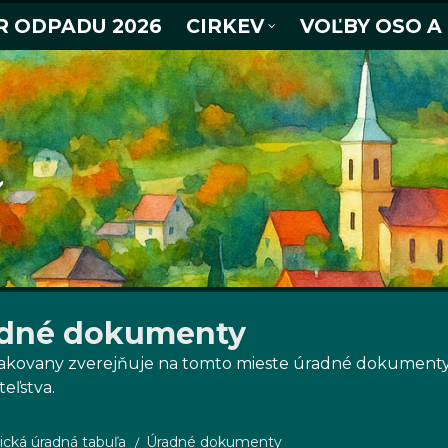
R ODPADU 2026
CIRKEV
VOĽBY OSO A
dné dokumenty
kovany zverejňuje na tomto mieste úradné dokumenty, t
teľstva.
ická úradná tabuľa
Úradné dokumenty