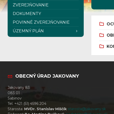
ZVEREJŇOVANIE
DOKUMENTY
POVINNÉ ZVEREJŇOVANIE
OC
ÚZEMNÝ PLÁN
OB
KO
OBECNÝ ÚRAD JAKOVANY
Jakovany 83
083 01
Sabinov
Tel. +421 (51) 4596 204
Starosta:
MVDr. Stanislav Miščík
starosta@jakovany.sk