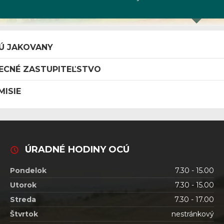
Ú JAKOVANY
ECNÉ ZASTUPITEĽSTVO
MISIE
ÚRADNÉ HODINY OCÚ
Pondelok
7.30 - 15.00
Utorok
7.30 - 15.00
Streda
7.30 - 17.00
Štvrtok
nestránkový