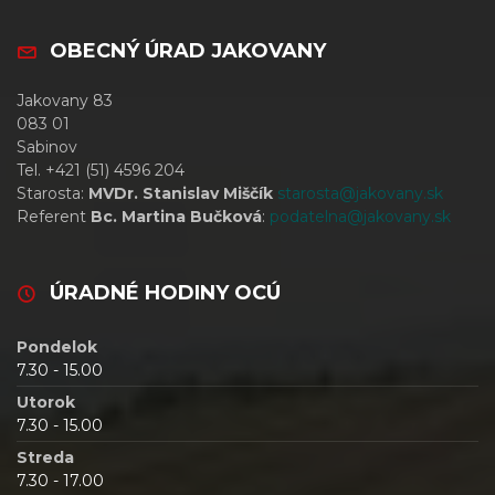
OBECNÝ ÚRAD JAKOVANY
Jakovany 83
083 01
Sabinov
Tel. +421 (51) 4596 204
Starosta:
MVDr. Stanislav Miščík
starosta@jakovany.sk
Referent
Bc. Martina Bučková
:
podatelna@jakovany.sk
ÚRADNÉ HODINY OCÚ
Pondelok
7.30 - 15.00
Utorok
7.30 - 15.00
Streda
7.30 - 17.00