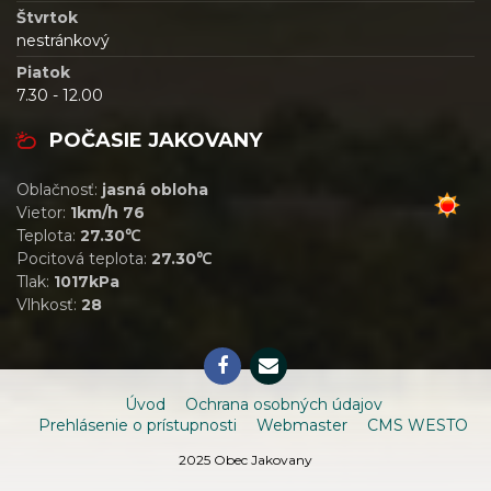
Štvrtok
nestránkový
Piatok
7.30 - 12.00
POČASIE JAKOVANY
Oblačnosť:
jasná obloha
Vietor:
1km/h 76
Teplota:
27.30℃
Pocitová teplota:
27.30℃
Tlak:
1017kPa
Vlhkosť:
28
Úvod
Ochrana osobných údajov
Prehlásenie o prístupnosti
Webmaster
CMS WESTO
2025 Obec Jakovany