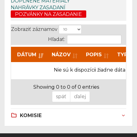
DOPLNENÉ MATERIÁLY
NAHRÁVKY ZASADANÍ
POZVÁNKY NA ZASADANIE
Zobraziť záznamov
Hľadať:
DÁTUM
NÁZOV
POPIS
TYP
Nie sú k dispozícii žiadne dáta
Showing 0 to 0 of 0 entries
späť
ďalej
KOMISIE