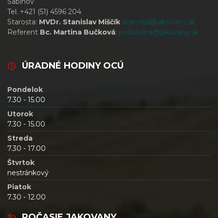
Sabinov
Tel. +421 (51) 4596 204
Starosta:
MVDr. Stanislav Miščík
starosta@jakovany.sk
Referent
Bc. Martina Bučková
:
podatelna@jakovany.sk
ÚRADNÉ HODINY OCÚ
Pondelok
7.30 - 15.00
Utorok
7.30 - 15.00
Streda
7.30 - 17.00
Štvrtok
nestránkový
Piatok
7.30 - 12.00
POČASIE JAKOVANY