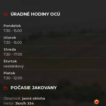
ÚRADNÉ HODINY OCÚ
Pondelok
7.30 - 15.00
Utorok
7.30 - 15.00
Streda
7.30 - 17.00
Štvrtok
nestránkový
Piatok
7.30 - 12.00
POČASIE JAKOVANY
Oblačnosť:
jasná obloha
Vietor:
3km/h 354