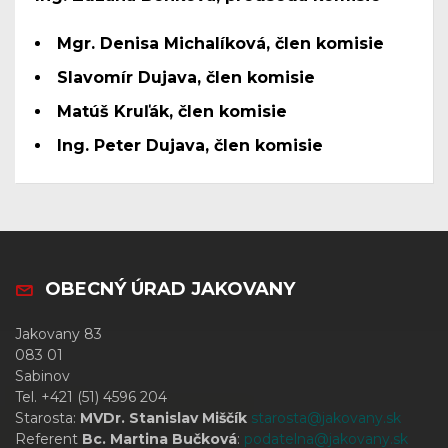
Mgr. Denisa Michalíková, člen komisie
Slavomír Dujava, člen komisie
Matúš Kruľák, člen komisie
Ing. Peter Dujava, člen komisie
OBECNÝ ÚRAD JAKOVANY
Jakovany 83
083 01
Sabinov
Tel. +421 (51) 4596 204
Starosta:
MVDr. Stanislav Miščík
starosta@jakovany.sk
Referent
Bc. Martina Bučková
:
podatelna@jakovany.sk