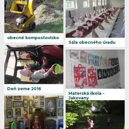
obecné kompostovisko
Sála obecného úradu
Deň zeme 2016
Materská škola -
Jakovany