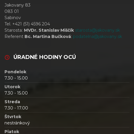
Jakovany 83
083 01
Sabinov
Tel. +421 (51) 4596 204
Starosta:
MVDr. Stanislav Miščík
starosta@jakovany.sk
Referent
Bc. Martina Bučková
:
podatelna@jakovany.sk
ÚRADNÉ HODINY OCÚ
Pondelok
7.30 - 15.00
Utorok
7.30 - 15.00
Streda
7.30 - 17.00
Štvrtok
nestránkový
Piatok