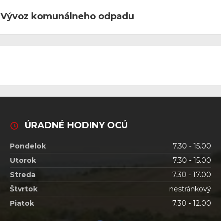
Vývoz komunálneho odpadu
ÚRADNÉ HODINY OCÚ
Pondelok
7.30 - 15.00
Utorok
7.30 - 15.00
Streda
7.30 - 17.00
Štvrtok
nestránkový
Piatok
7.30 - 12.00