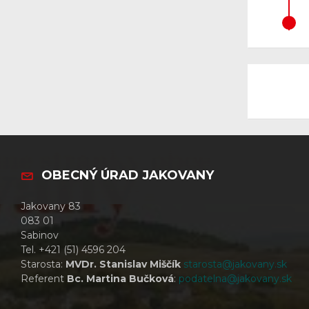
OBECNÝ ÚRAD JAKOVANY
Jakovany 83
083 01
Sabinov
Tel. +421 (51) 4596 204
Starosta:
MVDr. Stanislav Miščík
starosta@jakovany.sk
Referent
Bc. Martina Bučková
:
podatelna@jakovany.sk