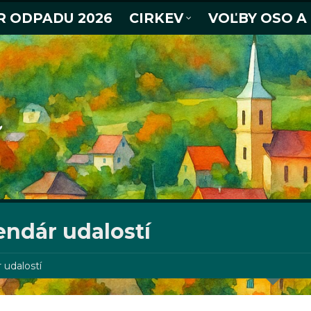
R ODPADU 2026
CIRKEV
VOĽBY OSO A
endár udalostí
 udalostí