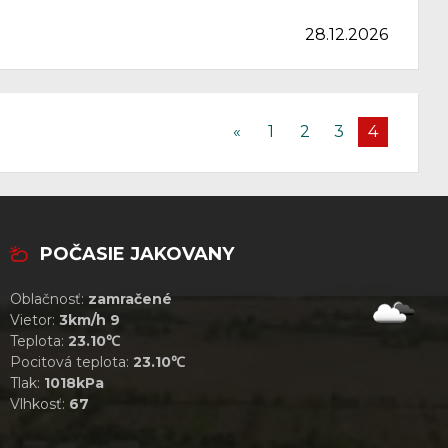
28.12.2026
«
1
2
3
4
POČASIE JAKOVANY
Oblačnosť:
zamračené
Vietor:
3km/h 9
Teplota:
23.10℃
Pocitová teplota:
23.10℃
Tlak:
1018kPa
Vlhkosť:
67