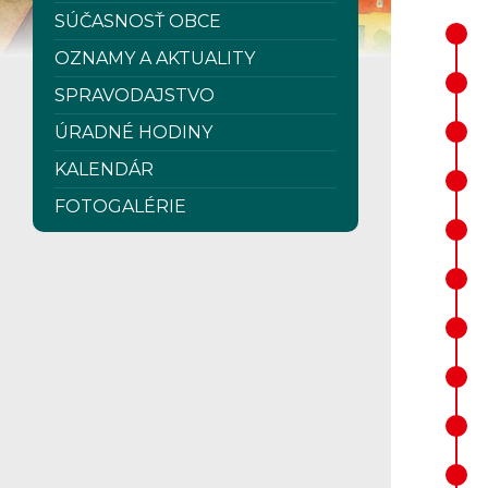
SÚČASNOSŤ OBCE
OZNAMY A AKTUALITY
SPRAVODAJSTVO
ÚRADNÉ HODINY
KALENDÁR
FOTOGALÉRIE