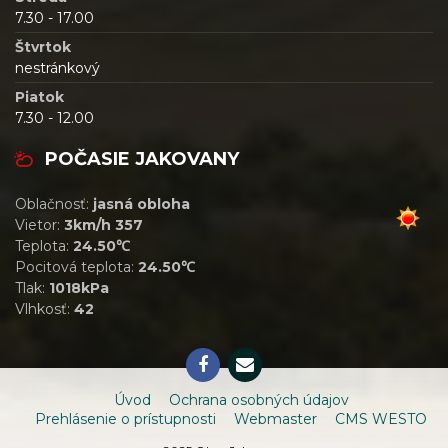
7.30 - 17.00
Štvrtok
nestránkový
Piatok
7.30 - 12.00
POČASIE JAKOVANY
Oblačnosť:
jasná obloha
Vietor:
3km/h 357
Teplota:
24.50℃
Pocitová teplota:
24.50℃
Tlak:
1018kPa
Vlhkosť:
42
Úvod
Ochrana osobných údajov
Prehlásenie o prístupnosti
Webmaster
CMS WESTO