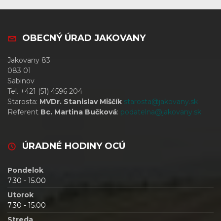
OBECNÝ ÚRAD JAKOVANY
Jakovany 83
083 01
Sabinov
Tel. +421 (51) 4596 204
Starosta:
MVDr. Stanislav Miščík
starosta@jakovany.sk
Referent
Bc. Martina Bučková
:
podatelna@jakovany.sk
ÚRADNÉ HODINY OCÚ
Pondelok
7.30 - 15.00
Utorok
7.30 - 15.00
Streda