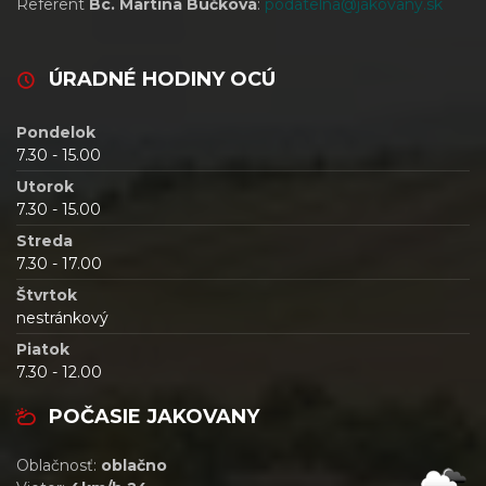
Referent
Bc. Martina Bučková
:
podatelna@jakovany.sk
ÚRADNÉ HODINY OCÚ
Pondelok
7.30 - 15.00
Utorok
7.30 - 15.00
Streda
7.30 - 17.00
Štvrtok
nestránkový
Piatok
7.30 - 12.00
POČASIE JAKOVANY
Oblačnosť:
oblačno