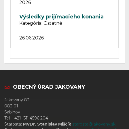
2026
Výsledky prijímacieho konania
Kategória: Ostatné
26.06.2026
OBECNÝ ÚRAD JAKOVANY
Jakovany 83
083 01
Sabinov
Tel. +421 (51) 4596 204
Starosta:
MVDr. Stanislav Miščík
starosta@jakovany.sk