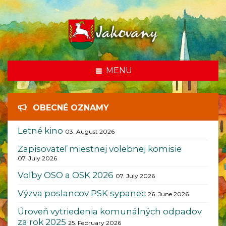
som tu
MENU
OBECNÉ OZNAMY
Letné kino
03. August 2026
Zapisovateľ miestnej volebnej komisie
07. July 2026
Voľby OSO a OSK 2026
07. July 2026
Výzva poslancov PSK sypanec
26. June 2026
Úroveň vytriedenia komunálných odpadov
za rok 2025
25. February 2026