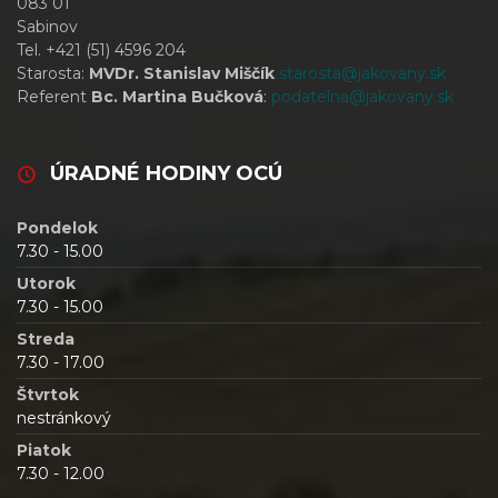
083 01
Sabinov
Tel. +421 (51) 4596 204
Starosta:
MVDr. Stanislav Miščík
starosta@jakovany.sk
Referent
Bc. Martina Bučková
:
podatelna@jakovany.sk
ÚRADNÉ HODINY OCÚ
Pondelok
7.30 - 15.00
Utorok
7.30 - 15.00
Streda
7.30 - 17.00
Štvrtok
nestránkový
Piatok
7.30 - 12.00