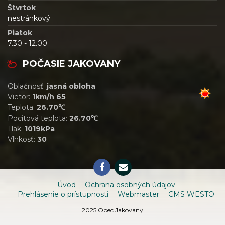
Štvrtok
nestránkový
Piatok
7.30 - 12.00
POČASIE JAKOVANY
Oblačnosť:
jasná obloha
Vietor:
1km/h 65
Teplota:
26.70℃
Pocitová teplota:
26.70℃
Tlak:
1019kPa
Vlhkosť:
30
Úvod
Ochrana osobných údajov
Prehlásenie o prístupnosti
Webmaster
CMS WESTO
2025 Obec Jakovany