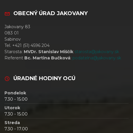
OBECNÝ ÚRAD JAKOVANY
Jakovany 83
083 01
Sabinov
Tel. +421 (51) 4596 204
Starosta:
MVDr. Stanislav Miščík
starosta@jakovany.sk
Referent
Bc. Martina Bučková
:
podatelna@jakovany.sk
ÚRADNÉ HODINY OCÚ
Pondelok
7.30 - 15.00
Utorok
7.30 - 15.00
Streda
7.30 - 17.00