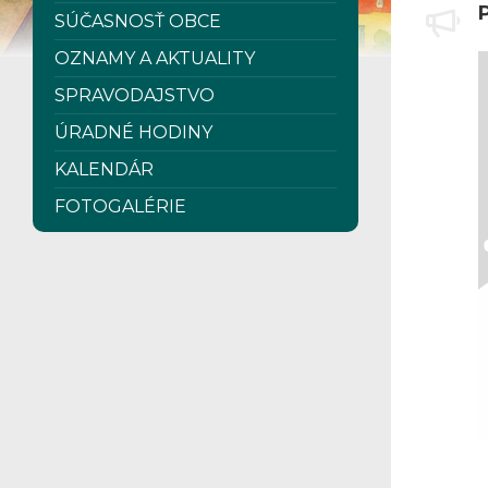
P
SÚČASNOSŤ OBCE
OZNAMY A AKTUALITY
SPRAVODAJSTVO
ÚRADNÉ HODINY
KALENDÁR
FOTOGALÉRIE