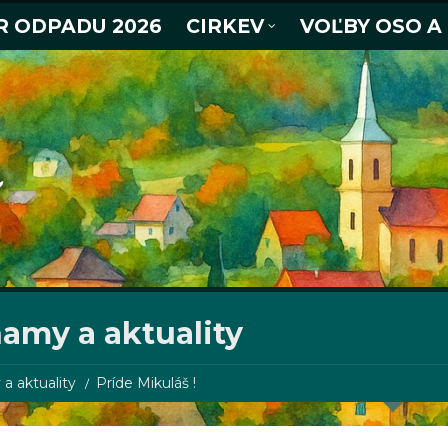
R ODPADU 2026
CIRKEV
VOĽBY OSO A
amy a aktuality
a aktuality
Príde Mikuláš !