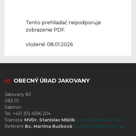
Tento prehliadač nepodporuje
zobrazenie PDF.
vložené: 08.01.2026
OBECNÝ ÚRAD JAKOVANY
Jakovany 83
083 01
Sabinov
Tel. +421 (51) 4596 204
Starosta:
MVDr. Stanislav Miščík
starosta@jakovany.sk
Referent
Bc. Martina Bučková
:
podatelna@jakovany.sk