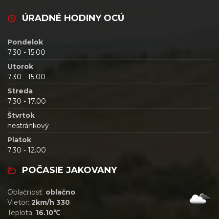
ÚRADNÉ HODINY OCÚ
Pondelok
7.30 - 15.00
Utorok
7.30 - 15.00
Streda
7.30 - 17.00
Štvrtok
nestránkový
Piatok
7.30 - 12.00
POČASIE JAKOVANY
Oblačnosť:
oblačno
Vietor:
2km/h 330
Teplota:
16.10℃