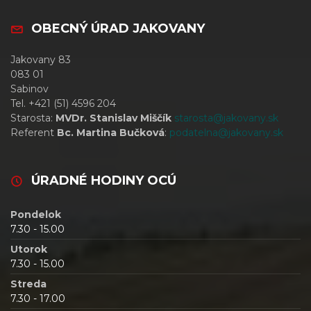
OBECNÝ ÚRAD JAKOVANY
Jakovany 83
083 01
Sabinov
Tel. +421 (51) 4596 204
Starosta:
MVDr. Stanislav Miščík
starosta@jakovany.sk
Referent
Bc. Martina Bučková
:
podatelna@jakovany.sk
ÚRADNÉ HODINY OCÚ
Pondelok
7.30 - 15.00
Utorok
7.30 - 15.00
Streda
7.30 - 17.00