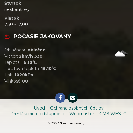
Štvrtok
nestránkový
Piatok
7.30 - 12.00
POČASIE JAKOVANY
Oblačnosť:
oblačno
Vietor:
2km/h 330
Teplota:
16.10℃
Pocitová teplota:
16.10℃
Tlak:
1020kPa
Vlhkosť:
88
Úvod
Ochrana osobných údajov
Prehlásenie o prístupnosti
Webmaster
CMS WESTO
2025 Obec Jakovany