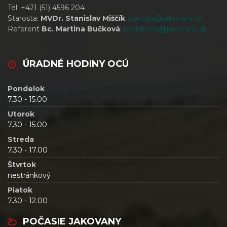
Tel. +421 (51) 4596 204
Starosta:
MVDr. Stanislav Miščík
starosta@jakovany.sk
Referent
Bc. Martina Bučková
:
podatelna@jakovany.sk
ÚRADNÉ HODINY OCÚ
Pondelok
7.30 - 15.00
Utorok
7.30 - 15.00
Streda
7.30 - 17.00
Štvrtok
nestránkový
Piatok
7.30 - 12.00
POČASIE JAKOVANY