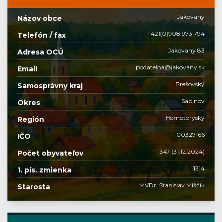
Jakovany
Názov obce
+421(0)908 973 794
Telefón / fax
Jakovany 83
Adresa OCÚ
podatelna@jakovany.sk
Email
Prešovský
Samosprávny kraj
Sabinov
Okres
Hornotoryský
Región
00327166
IČO
347 (31.12.2024)
Počet obyvateľov
1314
1. pís. zmienka
MVDr. Stanislav Miščík
Starosta