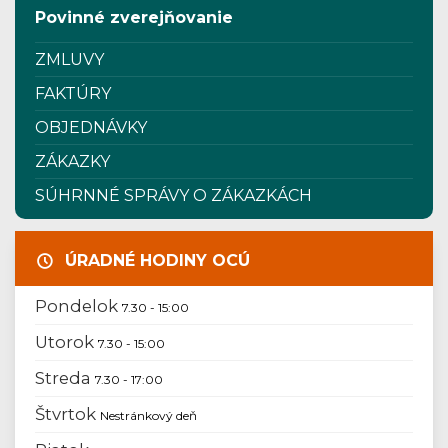
Povinné zverejňovanie
ZMLUVY
FAKTÚRY
OBJEDNÁVKY
ZÁKAZKY
SÚHRNNÉ SPRÁVY O ZÁKAZKÁCH
ÚRADNÉ HODINY OCÚ
Pondelok
7.30 - 15:00
Utorok
7.30 - 15:00
Streda
7.30 - 17:00
Štvrtok
Nestránkový deň