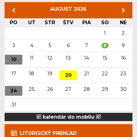
AUGUST 2026
PO
UT
STR
ŠTV
PIA
SO
NE
1
2
3
4
5
6
7
9
8
11
12
13
14
15
16
10
17
18
19
21
22
23
20
25
26
27
28
29
30
24
31
kalendár do mobilu
LITURGICKÝ PREHĽAD