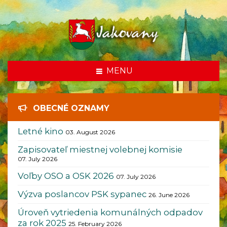
som tu
MENU
OBECNÉ OZNAMY
Letné kino
03. August 2026
Zapisovateľ miestnej volebnej komisie
07. July 2026
Voľby OSO a OSK 2026
07. July 2026
Výzva poslancov PSK sypanec
26. June 2026
Úroveň vytriedenia komunálných odpadov
za rok 2025
25. February 2026