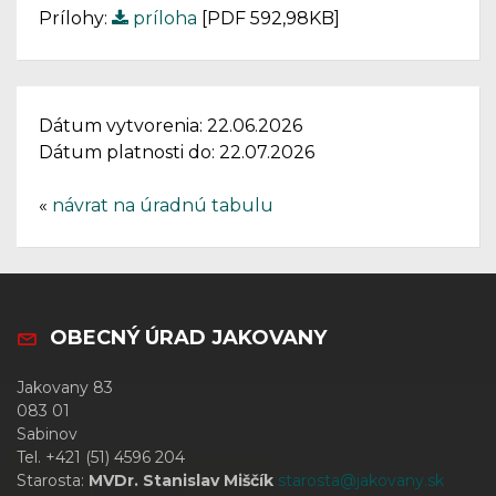
Prílohy:
príloha
[PDF 592,98KB]
Dátum vytvorenia: 22.06.2026
Dátum platnosti do: 22.07.2026
«
návrat na úradnú tabulu
OBECNÝ ÚRAD JAKOVANY
Jakovany 83
083 01
Sabinov
Tel. +421 (51) 4596 204
Starosta:
MVDr. Stanislav Miščík
starosta@jakovany.sk