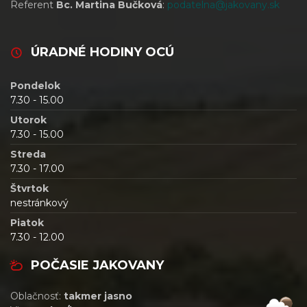
Referent
Bc. Martina Bučková
:
podatelna@jakovany.sk
ÚRADNÉ HODINY OCÚ
Pondelok
7.30 - 15.00
Utorok
7.30 - 15.00
Streda
7.30 - 17.00
Štvrtok
nestránkový
Piatok
7.30 - 12.00
POČASIE JAKOVANY
Oblačnosť:
takmer jasno