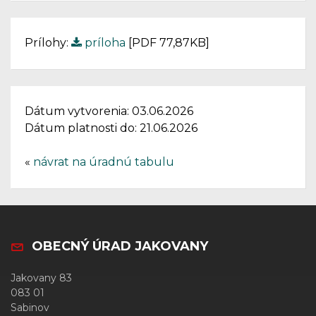
Prílohy:
príloha
[PDF 77,87KB]
Dátum vytvorenia: 03.06.2026
Dátum platnosti do: 21.06.2026
«
návrat na úradnú tabulu
OBECNÝ ÚRAD JAKOVANY
Jakovany 83
083 01
Sabinov