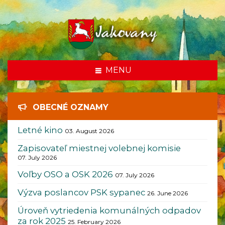
som tu
MENU
OBECNÉ OZNAMY
Letné kino
03. August 2026
Zapisovateľ miestnej volebnej komisie
07. July 2026
Voľby OSO a OSK 2026
07. July 2026
Výzva poslancov PSK sypanec
26. June 2026
Úroveň vytriedenia komunálných odpadov
za rok 2025
25. February 2026