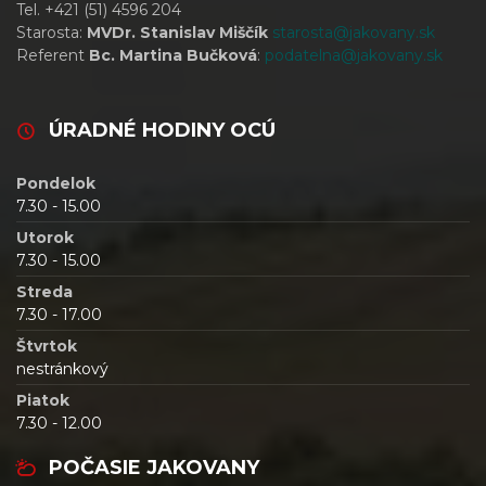
Tel. +421 (51) 4596 204
Starosta:
MVDr. Stanislav Miščík
starosta@jakovany.sk
Referent
Bc. Martina Bučková
:
podatelna@jakovany.sk
ÚRADNÉ HODINY OCÚ
Pondelok
7.30 - 15.00
Utorok
7.30 - 15.00
Streda
7.30 - 17.00
Štvrtok
nestránkový
Piatok
7.30 - 12.00
POČASIE JAKOVANY